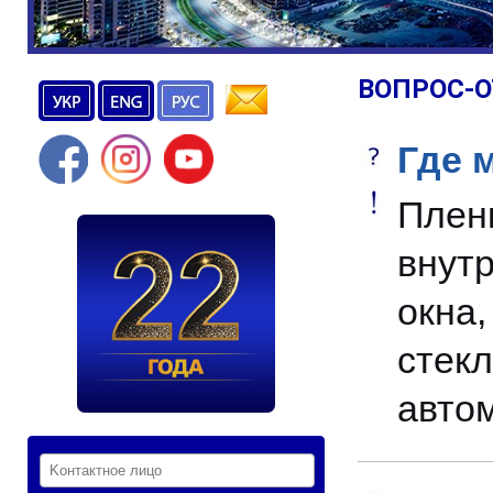
ВОПРОС-О
Где 
Пле
внут
окна
стек
автом