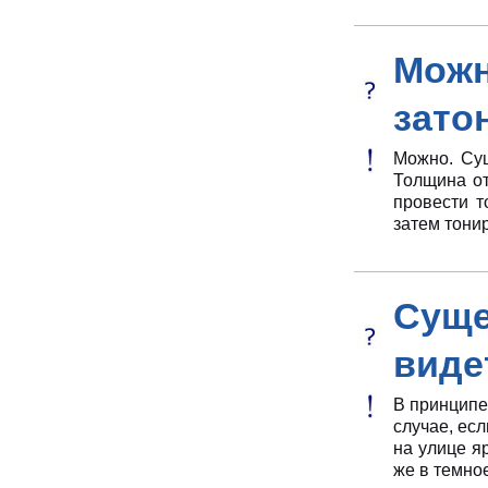
Мож
зато
Можно. Су
Толщина от
провести т
затем тони
Суще
виде
В принципе
случае, есл
на улице я
же в темно