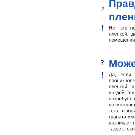
Прав
плен
Нет, это н
пленкой, 
помещения 
Може
Да, если 
проникнов
пленкой пр
воздействи
потребуетс
возможност
того, любо
граната ил
возникает 
такое стекл