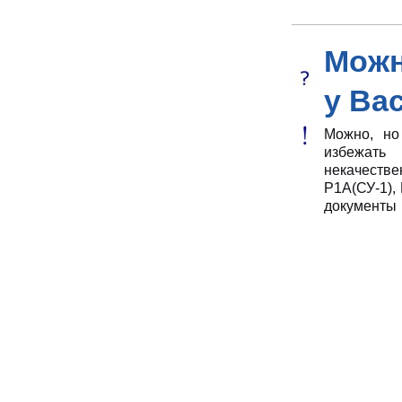
Можн
у Ва
Можно, но
избежать
некачеств
Р1А(СУ-1), 
документы 