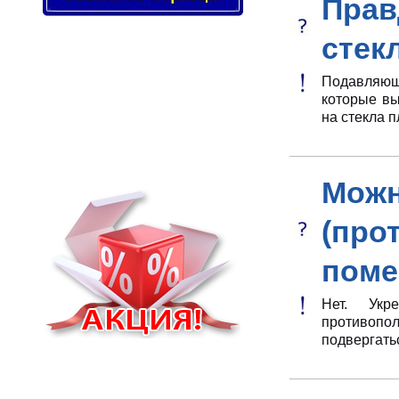
Прав
стек
Подавляюще
которые вы
на стекла 
Мож
(про
поме
Нет. Укр
противопо
подвергать