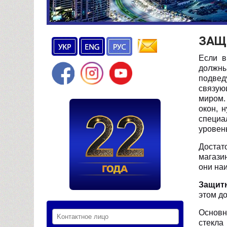
ЗАЩ
Если в
должны
подвед
связую
миром.
окон, 
специа
уровень
Доста
магази
они на
Защитн
этом д
Основн
стекла