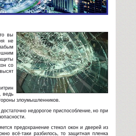
то вы
ия не
лабым
ешним
ащиты
кон со
высят
итрин
, ведь
стороны злоумышленников.
 достаточно недорогое приспособление, но при
зопасности.
ется предохранение стекол окон и дверей из
окно всё-таки разбилось, то защитная пленка