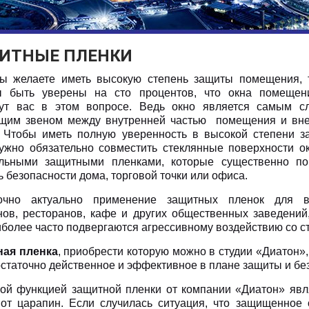
ИТНЫЕ ПЛЕНКИ
ы желаете иметь высокую степень защиты помещения, 
 быть уверены на сто процентов, что окна помещен
ут вас в этом вопросе. Ведь окно является самым с
щим звеном между внутренней частью помещения и вн
 Чтобы иметь полную уверенность в высокой степени з
нужно обязательно совместить стеклянные поверхности о
льными защитными пленками, которые существенно по
 безопасности дома, торговой точки или офиса.
точно актуально применение защитных пленок для в
нов, ресторанов, кафе и других общественных заведений
иболее часто подвергаются агрессивному воздействию со 
ая пленка
, приобрести которую можно в студии «Диатон»,
остаточно действенное и эффективное в плане защиты и бе
ой функцией защитной пленки от компании «Диатон» явля
 от царапин. Если случилась ситуация, что защищенное 