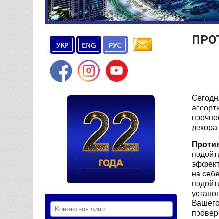
ПРО
Сегодн
ассорт
прочно
декорат
Против
подой
эффект
на себ
подойт
устано
Вашег
провер