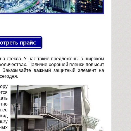
на стекла. У нас такие предложены в широком
количествах. Наличие хорошей пленки повысит
м. Заказывайте важный защитный элемент на
сегодня.
бору
тся
жать
стно
я ее
 вид
ьзу
рных