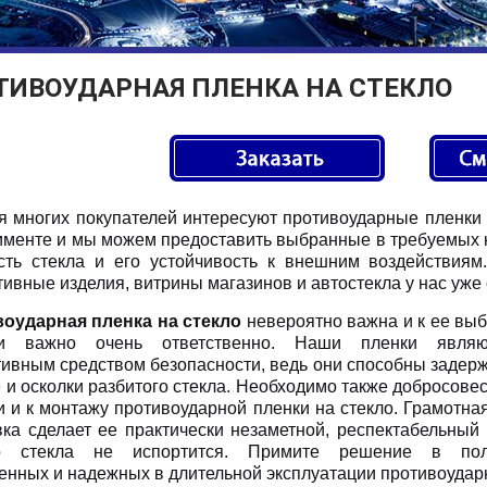
ТИВОУДАРНАЯ ПЛЕНКА НА СТЕКЛО
я многих покупателей интересуют противоударные пленки 
именте и мы можем предоставить выбранные в требуемых 
сть стекла и его устойчивость к внешним воздействия
ивные изделия, витрины магазинов и автостекла у нас уже 
оударная пленка на стекло
невероятно важна и к ее вы
ти важно очень ответственно. Наши пленки являю
ивным средством безопасности, ведь они способны задер
е и осколки разбитого стекла. Необходимо также добросове
и и к монтажу противоударной пленки на стекло. Грамотна
вка сделает ее практически незаметной, респектабельный
о стекла не испортится. Примите решение в пол
енных и надежных в длительной эксплуатации противоуда