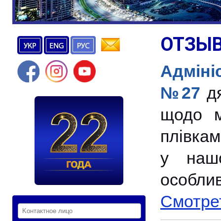
ОТЗЫ
Адміні
№27
д
щодо м
плівкам
у наш
особли
Смотре