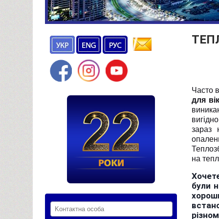
ТЕП
Часто в
для ві
виникаю
вигідн
зараз 
опален
Теплоз
на тепл
Хочете
були н
хорош
встан
різном