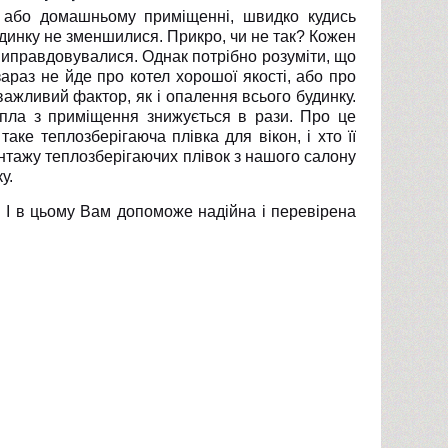
 або домашньому приміщенні, швидко кудись
удинку не зменшилися. Прикро, чи не так? Кожен
 виправдовувалися. Однак потрібно розуміти, що
араз не йде про котел хорошої якості, або про
 важливий фактор, як і опалення всього будинку.
тепла з приміщення знижується в рази. Про це
аке теплозберігаюча плівка для вікон, і хто її
онтажу теплозберігаючих плівок з нашого салону
у.
! І в цьому Вам допоможе надійна і перевірена