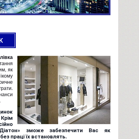
лівка
итання
им, як
ікому
ричне
рати.
нанси
.
динок
 Крім
сійно
 «Діатон» зможе забезпечити Вас як
 без праці їх встановлять.