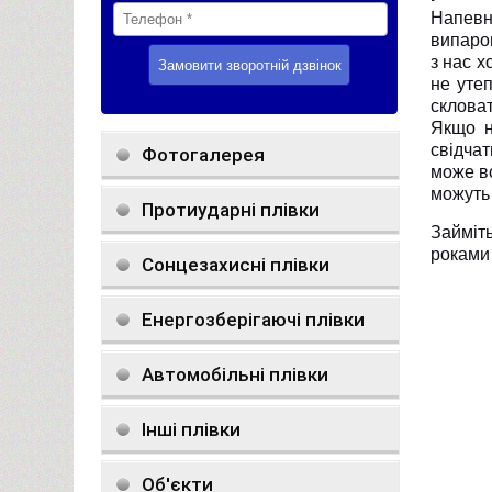
Напевн
випаров
з нас х
не уте
скловат
Якщо н
свідчат
Фотогалерея
може вс
можуть 
Протиударні плівки
Займіт
роками 
Сонцезахисні плівки
Енергозберігаючі плівки
Автомобільні плівки
Інші плівки
Об'єкти