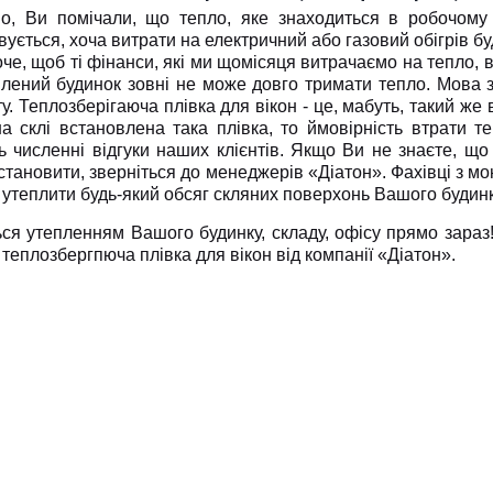
о, Ви помічали, що тепло, яке знаходиться в робочому
ується, хоча витрати на електричний або газовий обігрів б
оче, щоб ті фінанси, які ми щомісяця витрачаємо на тепло,
плений будинок зовні не може довго тримати тепло. Мова з
у. Теплозберігаюча плівка для вікон - це, мабуть, такий же
а склі встановлена така плівка, то ймовірність втрати 
ь численні відгуки наших клієнтів. Якщо Ви не знаєте, що т
тановити, зверніться до менеджерів «Діатон». Фахівці з м
утеплити будь-який обсяг скляних поверхонь Вашого будинк
ься утепленням Вашого будинку, складу, офісу прямо зараз
теплозбергпюча плівка для вікон від компанії «Діатон».