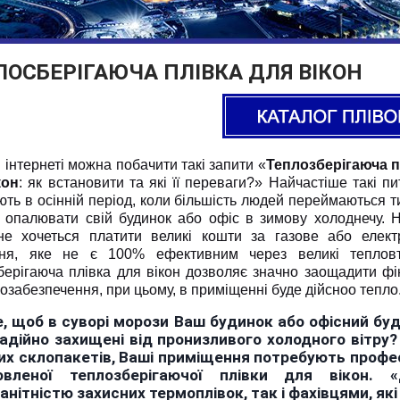
ЛОСБЕРІГАЮЧА ПЛІВКА ДЛЯ ВІКОН
 інтернеті можна побачити такі запити «
Теплозберігаюча п
кон
: як встановити та які її переваги?» Найчастіше такі п
ть в осінній період, коли більшість людей переймаються т
о опалювати свій будинок або офіс в зимову холоднечу. Н
не хочеться платити великі кошти за газове або елект
ня, яке не є 100% ефективним через великі тепловт
берігаюча плівка для вікон дозволяє значно заощадити фі
озабезпечення, при цьому, в приміщенні буде дійсноо тепло
, щоб в суворі морози Ваш будинок або офісний бу
адійно захищені від пронизливого холодного вітру?
их склопакетів, Ваші приміщення потребують профе
овленої теплозберігаючої плівки для вікон.
анітністю захисних термоплівок, так і фахівцями, які