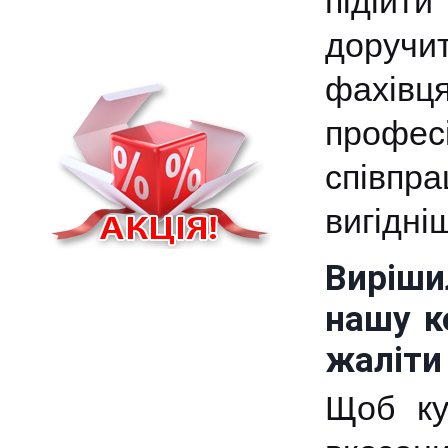
підійти
доручи
фахів
профес
співпра
вигідні
Виріши
нашу к
жаліти 
Щоб ку