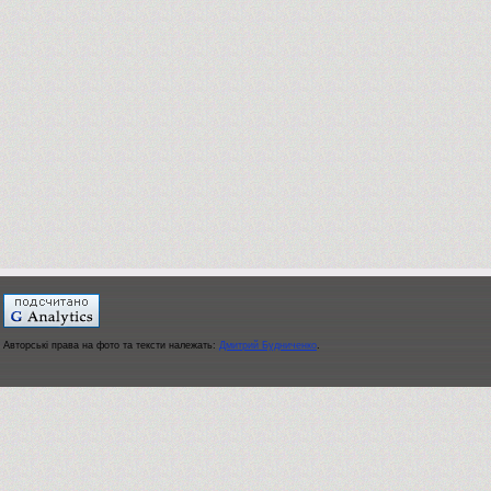
Авторські права на фото та тексти належать:
Дмитрий Будниченко
.