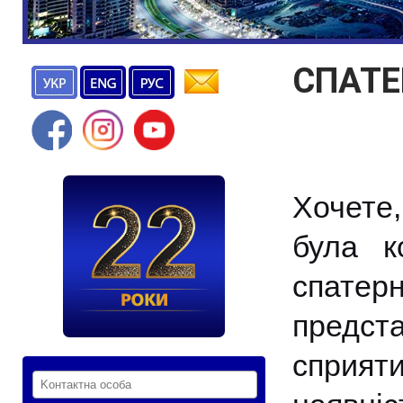
СПАТЕ
Хочете
була к
спатер
предст
сприят