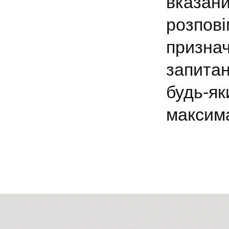
вказан
розпові
признач
запита
будь-як
максим