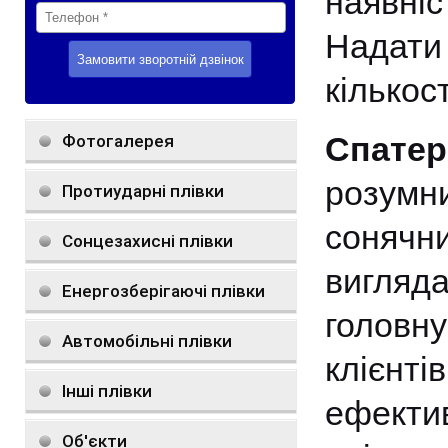
наявні
Надати
кількос
Спате
Фотогалерея
розумн
Протиударні плівки
сонячн
Сонцезахисні плівки
вигляд
Енергозберігаючі плівки
головну
Автомобільні плівки
клієн
Інші плівки
ефекти
Об'єкти