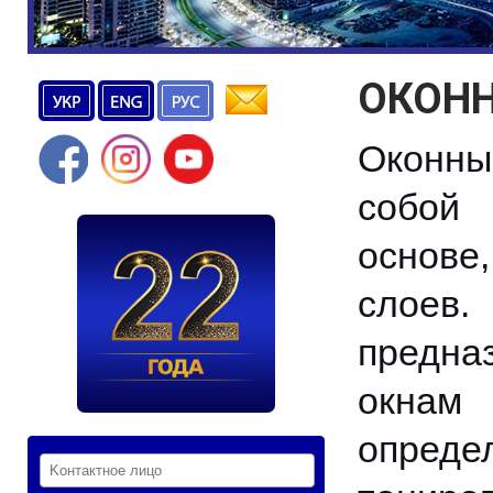
ОКОНН
Оконн
собой
основе
слое
предн
окнам
опред