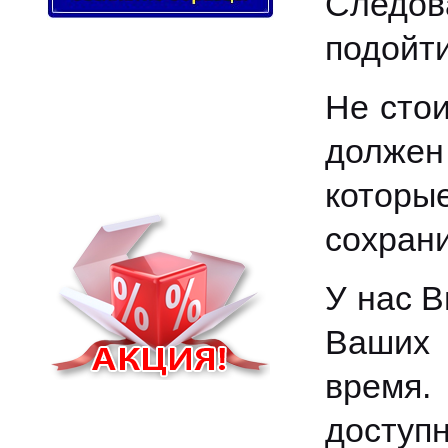
Следов
подойти
Не стои
должен
которы
сохран
У нас В
Ваших 
время.
доступн