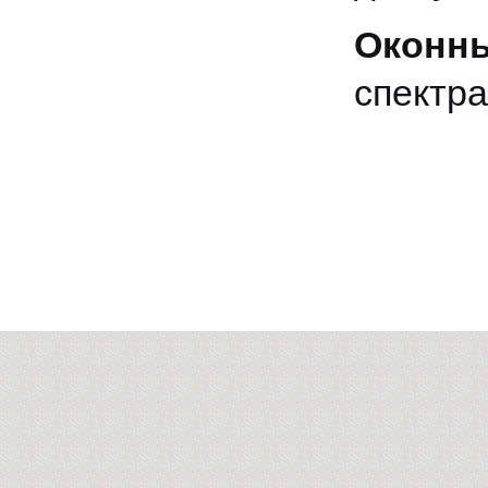
Оконны
спектра