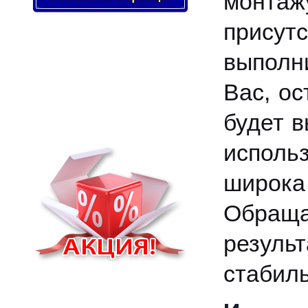
монтаж
присут
выполн
Вас, ос
будет 
исполь
широка
Обраща
резуль
стабиль