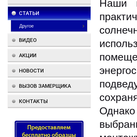
Наши п
СТАТЬИ
практи
Другое
солне
ВИДЕО
испол
помеще
АКЦИИ
энергос
НОВОСТИ
подве
ВЫЗОВ ЗАМЕРЩИКА
сохран
КОНТАКТЫ
Однако 
выбра