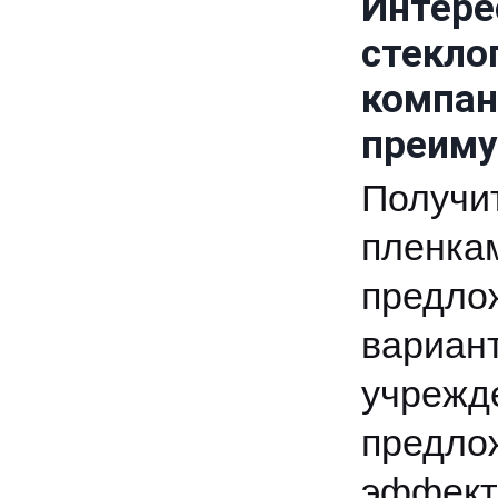
Интер
стекл
компа
преиму
Получи
пленк
предл
вариан
учрежд
предло
эффект